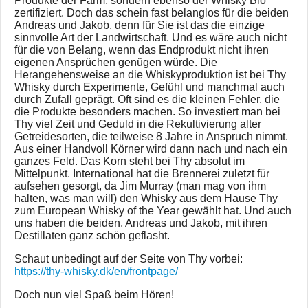
Produkte der Farm, sondern ebenso der Whisky Bio
zertifiziert. Doch das schein fast belanglos für die beiden
Andreas und Jakob, denn für Sie ist das die einzige
sinnvolle Art der Landwirtschaft. Und es wäre auch nicht
für die von Belang, wenn das Endprodukt nicht ihren
eigenen Ansprüchen genügen würde. Die
Herangehensweise an die Whiskyproduktion ist bei Thy
Whisky durch Experimente, Gefühl und manchmal auch
durch Zufall geprägt. Oft sind es die kleinen Fehler, die
die Produkte besonders machen. So investiert man bei
Thy viel Zeit und Geduld in die Rekultivierung alter
Getreidesorten, die teilweise 8 Jahre in Anspruch nimmt.
Aus einer Handvoll Körner wird dann nach und nach ein
ganzes Feld. Das Korn steht bei Thy absolut im
Mittelpunkt. International hat die Brennerei zuletzt für
aufsehen gesorgt, da Jim Murray (man mag von ihm
halten, was man will) den Whisky aus dem Hause Thy
zum European Whisky of the Year gewählt hat. Und auch
uns haben die beiden, Andreas und Jakob, mit ihren
Destillaten ganz schön geflasht.
Schaut unbedingt auf der Seite von Thy vorbei:
https://thy-whisky.dk/en/frontpage/
Doch nun viel Spaß beim Hören!