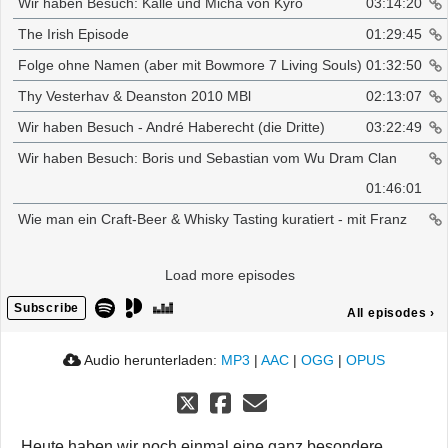
Wir haben Besuch: Kalle und Micha von Kyrö
03:14:20
The Irish Episode
01:29:45
Folge ohne Namen (aber mit Bowmore 7 Living Souls)
01:32:50
Thy Vesterhav & Deanston 2010 MBl
02:13:07
Wir haben Besuch - André Haberecht (die Dritte)
03:22:49
Wir haben Besuch: Boris und Sebastian vom Wu Dram Clan
01:46:01
Wie man ein Craft-Beer & Whisky Tasting kuratiert - mit Franz
van Hops
02:23:17
Load more episodes
Wir haben Besuch: Friendly Mr. Z
02:52:17
Subscribe
All episodes
›
Audio herunterladen:
MP3
|
AAC
|
OGG
|
OPUS
Heute haben wir noch einmal eine ganz besondere