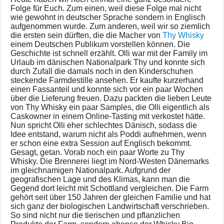
Folge für Euch. Zum einen, weil diese Folge mal nicht
wie gewohnt in deutscher Sprache sondern in Englisch
aufgenommen wurde. Zum anderen, weil wir so ziemlich
die ersten sein dürften, die die Macher von
Thy Whisky
einem Deutschen Publikum vorstellen können. Die
Geschichte ist schnell erzählt. Olli war mit der Family im
Urlaub im dänischen Nationalpark Thy und konnte sich
durch Zufall die damals noch in den Kinderschuhen
steckende Farmdestille ansehen. Er kaufte kurzerhand
einen Fassanteil und konnte sich vor ein paar Wochen
über die Lieferung freuen. Dazu packten die lieben Leute
von Thy Whisky ein paar Samples, die Olli eigentlich als
Caskowner in einem Online-Tasting mit verkostet hätte.
Nun spricht Olli eher schlechtes Dänisch, sodass die
Idee entstand, warum nicht als Poddi aufnehmen, wenn
er schon eine extra Session auf Englisch bekommt.
Gesagt, getan. Vorab noch ein paar Worte zu Thy
Whisky. Die Brennerei liegt im Nord-Westen Dänemarks
im gleichnamigen Nationalpark. Aufgrund der
geografischen Lage und des Klimas, kann man die
Gegend dort leicht mit Schottland vergleichen. Die Farm
gehört seit über 150 Jahren der gleichen Familie und hat
sich ganz der biologischen Landwirtschaft verschrieben.
So sind nicht nur die tierischen und pflanzlichen